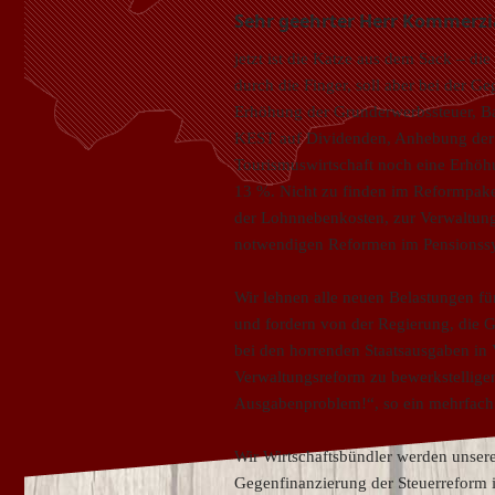
Sehr geehrter Herr Kommerzia
jetzt ist die Katze aus dem Sack – die
durch die Finger, soll aber bei der Ge
Erhöhung der Grunderwerbssteuer, 
KEST auf Dividenden, Anhebung der 
Tourismuswirtschaft noch eine Erhöh
13 %. Nicht zu finden im Reformpak
der Lohnnebenkosten, zur Verwaltun
notwendigen Reformen im Pensionss
Wir lehnen alle neuen Belastungen fü
und fordern von der Regierung, die 
bei den horrenden Staatsausgaben in 
Verwaltungsreform zu bewerkstelligen
Ausgabenproblem!“, so ein mehrfach g
Wir Wirtschaftsbündler werden unser
Gegenfinanzierung der Steuerreform 