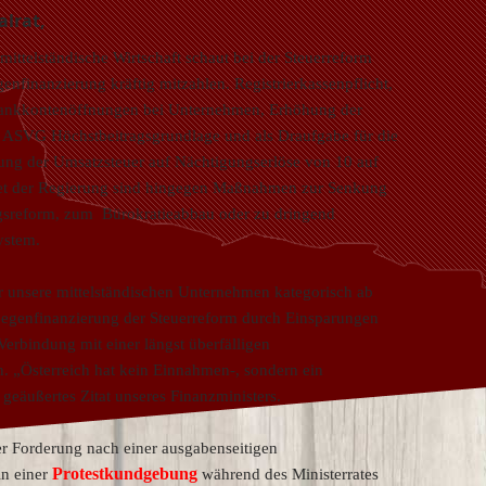
lrat,
 mittelständische Wirtschaft schaut bei der Steuerreform
genfinanzierung kräftig mitzahlen. Registrierkassenpflicht,
Bankkontenöffnungen bei Unternehmen, Erhöhung der
ASVG Höchstbeitragsgrundlage und als Draufgabe für die
ung der Umsatzsteuer auf Nächtigungserlöse von 10 auf
et der Regierung sind hingegen Maßnahmen zur Senkung
gsreform, zum Bürokratieabbau oder zu dringend
ystem.
r unsere mittelständischen Unternehmen kategorisch ab
Gegenfinanzierung der Steuerreform durch Einsparungen
Verbindung mit einer längst überfälligen
. „Österreich hat kein Einnahmen-, sondern ein
eäußertes Zitat unseres Finanzministers.
er Forderung nach einer ausgabenseitigen
Protestkundgebung
in einer
während des Ministerrates