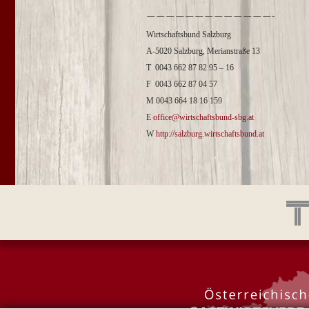
—————————————-
Wirtschaftsbund Salzburg
A-5020 Salzburg, Merianstraße 13
T 0043 662 87 82 95 – 16
F 0043 662 87 04 57
M 0043 664 18 16 159
E
office@wirtschaftsbund-sbg.at
W
http://salzburg.wirtschaftsbund.at
займ на карту с плохой кредитной историей
Zum Inhalt springen