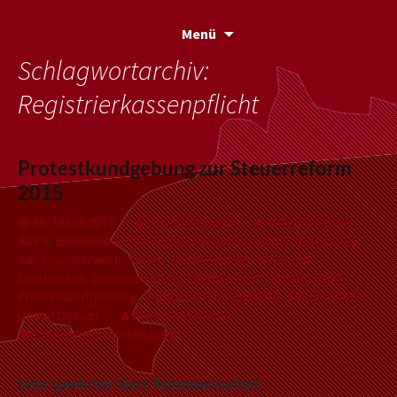
Menü
Zum
Schlagwortarchiv:
Inhalt
Registrierkassenpflicht
springen
Protestkundgebung zur Steuerreform
2015
16. März 2015
Uncategorized
Anhebung der
ASVG
,
Bankkontenöffnungen bei Unternehme
,
Erhöhung
der Grunderwerbssteuer
,
Erhöhung der KEST auf
Dividenden
,
Kommerzialrat
,
offener Brief
,
Protest Wien
,
Protestkundgebung
,
Registrierkassenpflicht
,
Steuerreform
,
Umsatzsteuer
Anton Herzmaier
Kommentar hinterlassen
Sehr geehrter Herr Kommerzialrat,