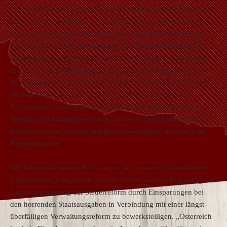
jetzt ist die Katze aus dem Sack – die mittelständische Wirtschaft
schaut bei der Steuerreform durch die Finger, soll aber bei der
Gegenfinanzierung kräftig mitzahlen. Registrierkassenpflicht,
Erhöhung der Grunderwerbssteuer, Bankkontenöffnungen bei
Unternehmen, Erhöhung der KEST auf Dividenden, Anhebung
der ASVG Höchstbeitragsgrundlage und als Draufgabe für die
Tourismuswirtschaft noch eine Erhöhung der Umsatzsteuer auf
Nächtigungserlöse von 10 auf 13 %. Nicht zu finden im
Reformpaket der Regierung sind hingegen Maßnahmen zur
Senkung der Lohnnebenkosten, zur Verwaltungsreform, zum
Bürokratieabbau oder zu dringend notwendigen Reformen im
Pensionssystem.
Wir lehnen alle neuen Belastungen für unsere mittelständischen
Unternehmen kategorisch ab und fordern von der Regierung, die
Gegenfinanzierung der Steuerreform durch Einsparungen bei
den horrenden Staatsausgaben in Verbindung mit einer längst
überfälligen Verwaltungsreform zu bewerkstelligen. „Österreich