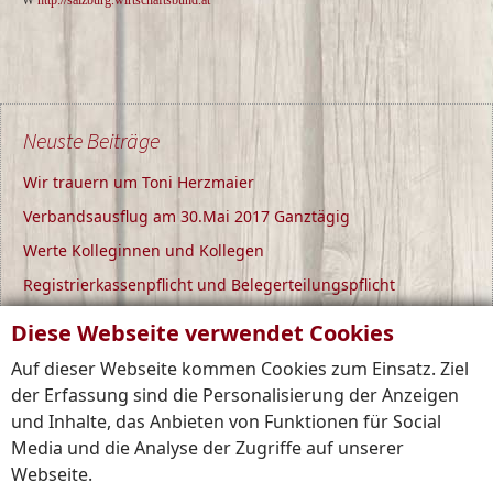
W
http://salzburg.wirtschaftsbund.at
Neuste Beiträge
Wir trauern um Toni Herzmaier
Verbandsausflug am 30.Mai 2017 Ganztägig
Werte Kolleginnen und Kollegen
Registrierkassenpflicht und Belegerteilungspflicht
Neue Lohn- und Gehaltstabellen sind Online
Diese Webseite verwendet Cookies
Auf dieser Webseite kommen Cookies zum Einsatz. Ziel
der Erfassung sind die Personalisierung der Anzeigen
займ на карту с плохой кредитной историей
und Inhalte, das Anbieten von Funktionen für Social
Media und die Analyse der Zugriffe auf unserer
Webseite.