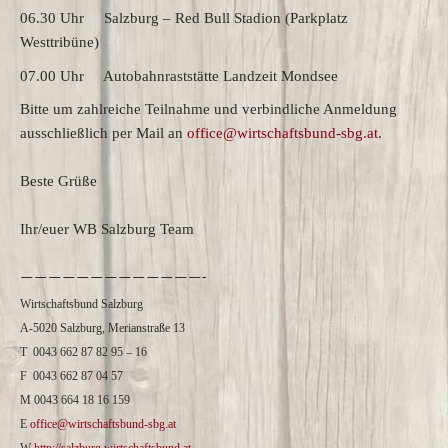
06.30 Uhr Salzburg – Red Bull Stadion (Parkplatz
Westtribüne)
07.00 Uhr Autobahnraststätte Landzeit Mondsee
Bitte um zahlreiche Teilnahme und verbindliche Anmeldung
ausschließlich per Mail an
office@wirtschaftsbund-sbg.at
.
Beste Grüße
Ihr/euer WB Salzburg Team
—————————————-
Wirtschaftsbund Salzburg
A-5020 Salzburg, Merianstraße 13
T 0043 662 87 82 95 – 16
F 0043 662 87 04 57
M 0043 664 18 16 159
E
office@wirtschaftsbund-sbg.at